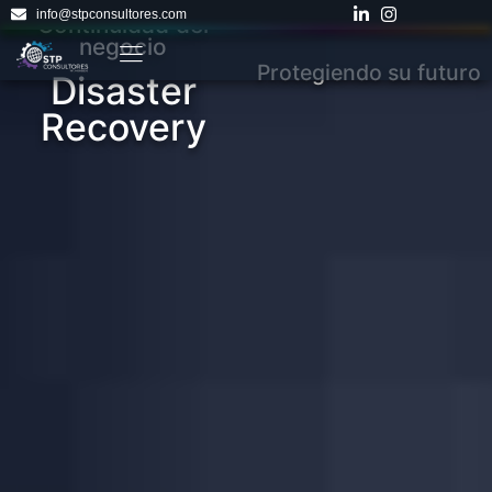
info@stpconsultores.com
Continuidad del
negocio
Protegiendo su futuro
Disaster
Recovery